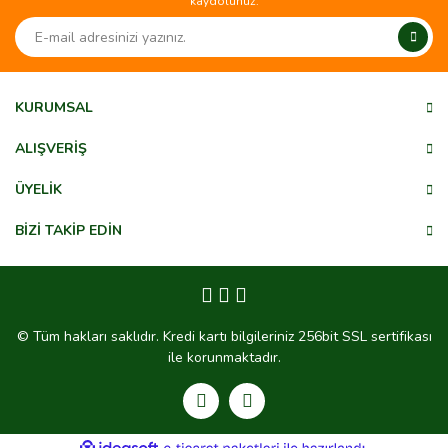
kaydolunuz.
Ürün resmi kalitesiz, bozuk veya görüntülenemiyor.
Ürün açıklamasında eksik bilgiler bulunuyor.
Ürün bilgilerinde hatalar bulunuyor.
Ürün fiyatı diğer sitelerden daha pahalı.
KURUMSAL
Bu ürüne benzer farklı alternatifler olmalı.
ALIŞVERİŞ
ÜYELİK
BİZİ TAKİP EDİN
Gönder
© Tüm hakları saklıdır. Kredi kartı bilgileriniz 256bit SSL sertifikası
ile korunmaktadır.