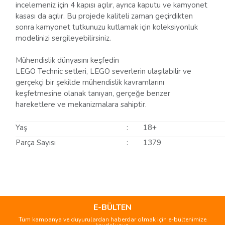
incelemeniz için 4 kapısı açılır, ayrıca kaputu ve kamyonet
kasası da açılır. Bu projede kaliteli zaman geçirdikten
sonra kamyonet tutkunuzu kutlamak için koleksiyonluk
modelinizi sergileyebilirsiniz.
Mühendislik dünyasını keşfedin
LEGO Technic setleri, LEGO severlerin ulaşılabilir ve
gerçekçi bir şekilde mühendislik kavramlarını
keşfetmesine olanak tanıyan, gerçeğe benzer
hareketlere ve mekanizmalara sahiptir.
Yaş
:
18+
Parça Sayısı
:
1379
Bu ürünün fiyat bilgisi, resim, ürün açıklamalarında ve diğer
konularda yetersiz gördüğünüz noktaları öneri formunu
Bu ürüne ilk yorumu siz yapın!
kullanarak tarafımıza iletebilirsiniz.
Görüş ve önerileriniz için teşekkür ederiz.
E-BÜLTEN
Tüm kampanya ve duyurulardan haberdar olmak için e-bültenimize
Yorum Yaz