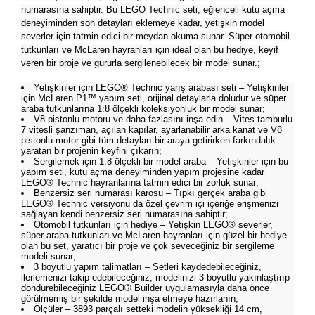
numarasına sahiptir. Bu LEGO Technic seti, eğlenceli kutu açma
deneyiminden son detayları eklemeye kadar, yetişkin model
severler için tatmin edici bir meydan okuma sunar. Süper otomobil
tutkunları ve McLaren hayranları için ideal olan bu hediye, keyif
veren bir proje ve gururla sergilenebilecek bir model sunar.;
Yetişkinler için LEGO® Technic yarış arabası seti – Yetişkinler
için McLaren P1™ yapım seti, orijinal detaylarla doludur ve süper
araba tutkunlarına 1:8 ölçekli koleksiyonluk bir model sunar;
V8 pistonlu motoru ve daha fazlasını inşa edin – Vites tamburlu
7 vitesli şanzıman, açılan kapılar, ayarlanabilir arka kanat ve V8
pistonlu motor gibi tüm detayları bir araya getirirken farkındalık
yaratan bir projenin keyfini çıkarın;
Sergilemek için 1:8 ölçekli bir model araba – Yetişkinler için bu
yapım seti, kutu açma deneyiminden yapım projesine kadar
LEGO® Technic hayranlarına tatmin edici bir zorluk sunar;
Benzersiz seri numarası karosu – Tıpkı gerçek araba gibi
LEGO® Technic versiyonu da özel çevrim içi içeriğe erişmenizi
sağlayan kendi benzersiz seri numarasına sahiptir;
Otomobil tutkunları için hediye – Yetişkin LEGO® severler,
süper araba tutkunları ve McLaren hayranları için güzel bir hediye
olan bu set, yaratıcı bir proje ve çok seveceğiniz bir sergileme
modeli sunar;
3 boyutlu yapım talimatları – Setleri kaydedebileceğiniz,
ilerlemenizi takip edebileceğiniz, modelinizi 3 boyutlu yakınlaştırıp
döndürebileceğiniz LEGO® Builder uygulamasıyla daha önce
görülmemiş bir şekilde model inşa etmeye hazırlanın;
Ölçüler – 3893 parçalı setteki modelin yüksekliği 14 cm,