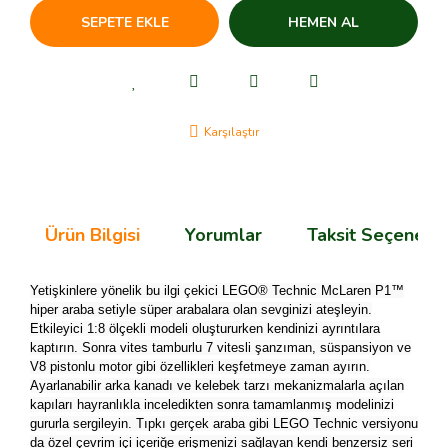
SEPETE EKLE
HEMEN AL
Karşılaştır
Ürün Bilgisi
Yorumlar
Taksit Seçenekle
Yetişkinlere yönelik bu ilgi çekici LEGO® Technic McLaren P1™
hiper araba setiyle süper arabalara olan sevginizi ateşleyin.
Etkileyici 1:8 ölçekli modeli oluştururken kendinizi ayrıntılara
kaptırın. Sonra vites tamburlu 7 vitesli şanzıman, süspansiyon ve
V8 pistonlu motor gibi özellikleri keşfetmeye zaman ayırın.
Ayarlanabilir arka kanadı ve kelebek tarzı mekanizmalarla açılan
kapıları hayranlıkla inceledikten sonra tamamlanmış modelinizi
gururla sergileyin. Tıpkı gerçek araba gibi LEGO Technic versiyonu
da özel çevrim içi içeriğe erişmenizi sağlayan kendi benzersiz seri