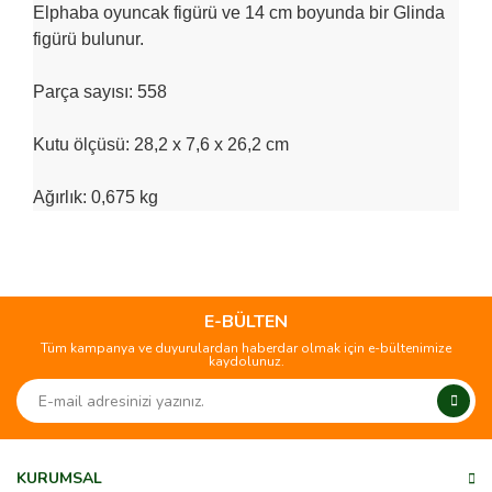
Elphaba oyuncak figürü ve 14 cm boyunda bir Glinda
figürü bulunur.
Parça sayısı: 558
Kutu ölçüsü: 28,2 x 7,6 x 26,2 cm
Ağırlık: 0,675 kg
Bu ürünün fiyat bilgisi, resim, ürün açıklamalarında ve diğer
konularda yetersiz gördüğünüz noktaları öneri formunu
Bu ürüne ilk yorumu siz yapın!
kullanarak tarafımıza iletebilirsiniz.
Görüş ve önerileriniz için teşekkür ederiz.
E-BÜLTEN
Tüm kampanya ve duyurulardan haberdar olmak için e-bültenimize
Yorum Yaz
kaydolunuz.
Ürün resmi kalitesiz, bozuk veya görüntülenemiyor.
Ürün açıklamasında eksik bilgiler bulunuyor.
Ürün bilgilerinde hatalar bulunuyor.
Ürün fiyatı diğer sitelerden daha pahalı.
KURUMSAL