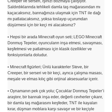
Creeper ve serseri, işinizi bozmaya çalışıyor.
Saldırdıklarında tehlikeli damla taş mağarasından mı
kaçacaksınız, barınağınıza ulaşmak için TNT ile dağı
mı patlatacaksınız, yoksa toslayıp uçurumdan
düşürmesi için bir keçi mi alacaksınız?
• Hepsi bir arada Minecraft oyun seti; LEGO Minecraft
Donmuş Tepeler, oyuncuların inşa etmesi, savaşması,
keşfetmesi ve patlatması için klasik özellikler ve
fonksiyonlarla doludur.
• Minecraft figürleri; Ünlü karakterler Steve, bir
Creeper, bir serseri ve bir keçi, ayrıca çalışma masası,
meşale ve elmas kılıç gibi orijinal aksesuarlar içerir.
• Oynamanın pek çok yolu; Çocuklar Donmuş Tepeler’i
araştırır, bir barınak inşa eder, değerli cevherler çıkarır,
bir damla taş mağarasını keşfeder, TNT ile kayaları
kırar, düşman moblara karşı savaşır ve bir keçiyle