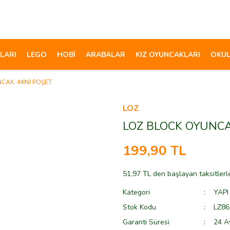
LARI
LEGO
HOBİ
ARABALAR
KIZ OYUNCAKLARI
OKUL
CAK -MİNİ POŞET
LOZ
LOZ BLOCK OYUNCA
199,90 TL
51,97 TL den başlayan taksitlerl
Kategori
YAPI
Stok Kodu
LZ86
Garanti Süresi
24 A