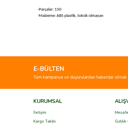
·Parçalar: 150
·Malzeme: ABS plastik, toksik olmayan
Bu ürünün fiyat bilgisi, resim, ürün açıklamalarında 
Görüş ve önerileriniz için teşekkür ederiz.
Ürün resmi kalitesiz, bozuk veya görüntülenemiyo
Ürün açıklamasında eksik bilgiler bulunuyor.
E-BÜLTEN
Ürün bilgilerinde hatalar bulunuyor.
Tüm kampanya ve duyurulardan haberdar olmak i
Ürün fiyatı diğer sitelerden daha pahalı.
Bu ürüne benzer farklı alternatifler olmalı.
KURUMSAL
ALIŞ
İletişim
Mesafe
Kargo Takibi
Gizlili