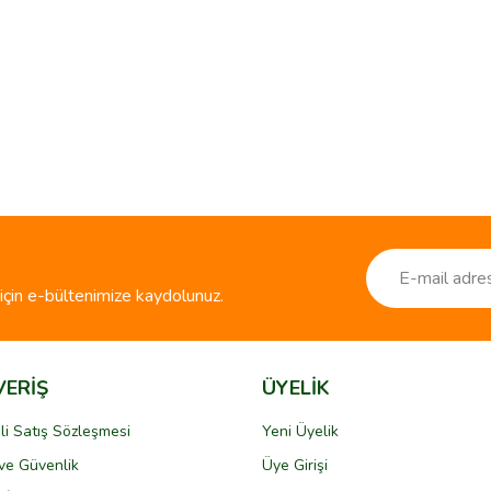
ve diğer konularda yetersiz gördüğünüz noktaları öneri formunu kullanarak taraf
Bu ürüne ilk yorumu siz yapın!
r.
Yorum Yaz
çin e-bültenimize kaydolunuz.
VERİŞ
ÜYELİK
li Satış Sözleşmesi
Yeni Üyelik
k ve Güvenlik
Üye Girişi
Gönder