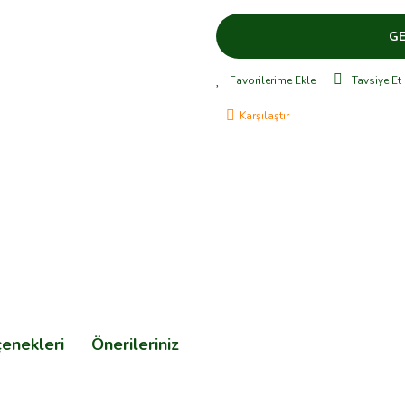
GE
Tavsiye Et
Karşılaştır
çenekleri
Önerileriniz