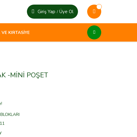
Giriş Yap
Üye Ol
/
 VE KIRTASİYE
K -MİNİ POŞET
e!
 BLOKLARI
11
y