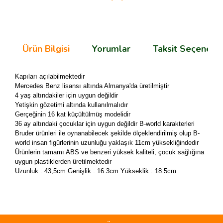
Ürün Bilgisi
Yorumlar
Taksit Seçenekle
Kapıları açılabilmektedir
Mercedes Benz lisansı altında Almanya'da üretilmiştir
4 yaş altındakiler için uygun değildir
Yetişkin gözetimi altında kullanılmalıdır
Gerçeğinin 16 kat küçültülmüş modelidir
36 ay altındaki çocuklar için uygun değildir B-world karakterleri
Bruder ürünleri ile oynanabilecek şekilde ölçeklendirilmiş olup B-
world insan figürlerinin uzunluğu yaklaşık 11cm yüksekliğindedir
Ürünlerin tamamı ABS ve benzeri yüksek kaliteli, çocuk sağlığına
uygun plastiklerden üretilmektedir
Uzunluk : 43,5cm Genişlik : 16.3cm Yükseklik : 18.5cm
Bu ürünün fiyat bilgisi, resim, ürün açıklamalarında ve diğer
konularda yetersiz gördüğünüz noktaları öneri formunu
Bu ürüne ilk yorumu siz yapın!
kullanarak tarafımıza iletebilirsiniz.