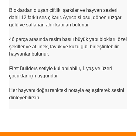
Bloklardan oluşan çiftlik, şarkılar ve hayvan sesleri
dahil 12 farklı ses çıkarır. Ayrıca silosu, dönen rüzgar
gülü ve sallanan ahır kapıları bulunur.
46 parça arasında resim basılı büyük yapı blokları, özel
şekiller ve at, inek, tavuk ve kuzu gibi birleştirilebilir
hayvanlar bulunur.
First Builders setiyle kullanılabilir, 1 yaş ve üzeri
çocuklar için uygundur
Her hayvanı doğru renkteki notayla eşleştirerek sesini
dinleyebilirsin.
Bu ürünün fiyat bilgisi, resim, ürün açıklamalarında ve diğer
konularda yetersiz gördüğünüz noktaları öneri formunu
Bu ürüne ilk yorumu siz yapın!
kullanarak tarafımıza iletebilirsiniz.