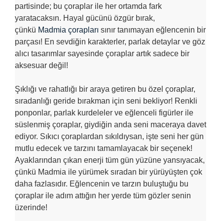
partisinde; bu çoraplar ile her ortamda fark
yaratacaksın. Hayal gücünü özgür bırak,
çünkü
Madmia çorapları
sınır tanımayan eğlencenin bir
parçası! En sevdiğin karakterler, parlak detaylar ve göz
alıcı tasarımlar sayesinde çoraplar artık sadece bir
aksesuar değil!
Şıklığı ve rahatlığı bir araya getiren bu özel çoraplar,
sıradanlığı geride bırakman için seni bekliyor! Renkli
ponponlar, parlak kurdeleler ve eğlenceli figürler ile
süslenmiş çoraplar, giydiğin anda seni maceraya davet
ediyor. Sıkıcı çoraplardan sıkıldıysan, işte seni her gün
mutlu edecek ve tarzını tamamlayacak bir seçenek!
Ayaklarından çıkan enerji tüm gün yüzüne yansıyacak,
çünkü Madmia ile yürümek sıradan bir yürüyüşten çok
daha fazlasıdır. Eğlencenin ve tarzın buluştuğu bu
çoraplar ile adım attığın her yerde tüm gözler senin
üzerinde!