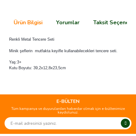
Ürün Bilgisi
Yorumlar
Taksit Seçenekle
Renkli Metal Tencere Seti
Minik şeflerin mutfakta keyifle kullanabilecekleri tencere seti.
Yaş:3+
Kutu Boyutu: 39,2x12,8x23,5cm
Bu ürünün fiyat bilgisi, resim, ürün açıklamalarında ve diğer
konularda yetersiz gördüğünüz noktaları öneri formunu
Bu ürüne ilk yorumu siz yapın!
kullanarak tarafımıza iletebilirsiniz.
Görüş ve önerileriniz için teşekkür ederiz.
E-BÜLTEN
Tüm kampanya ve duyurulardan haberdar olmak için e-bültenimize
Yorum Yaz
kaydolunuz.
Ürün resmi kalitesiz, bozuk veya görüntülenemiyor.
Ürün açıklamasında eksik bilgiler bulunuyor.
Ürün bilgilerinde hatalar bulunuyor.