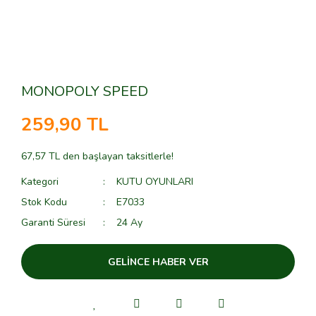
MONOPOLY SPEED
259,90 TL
67,57 TL den başlayan taksitlerle!
Kategori
KUTU OYUNLARI
Stok Kodu
E7033
Garanti Süresi
24 Ay
GELİNCE HABER VER