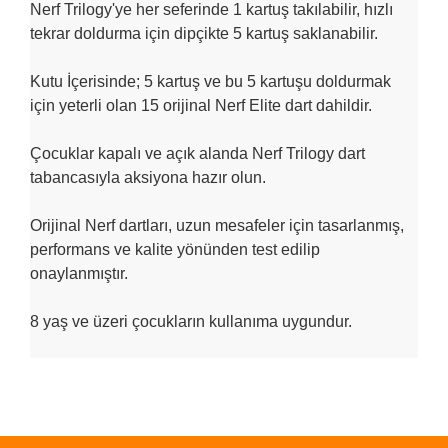
Nerf Trilogy'ye her seferinde 1 kartuş takılabilir, hızlı
tekrar doldurma için dipçikte 5 kartuş saklanabilir.
Kutu İçerisinde; 5 kartuş ve bu 5 kartuşu doldurmak
için yeterli olan 15 orijinal Nerf Elite dart dahildir.
Çocuklar kapalı ve açık alanda Nerf Trilogy dart
tabancasıyla aksiyona hazır olun.
Orijinal Nerf dartları, uzun mesafeler için tasarlanmış,
performans ve kalite yönünden test edilip
onaylanmıştır.
8 yaş ve üzeri çocukların kullanıma uygundur.
Bu ürünün fiyat bilgisi, resim, ürün açıklamalarında ve diğer
konularda yetersiz gördüğünüz noktaları öneri formunu
Bu ürüne ilk yorumu siz yapın!
kullanarak tarafımıza iletebilirsiniz.