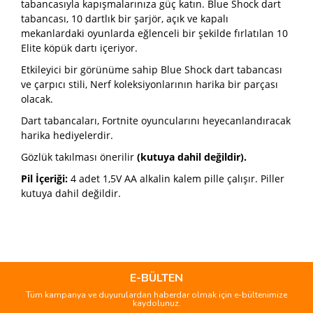
tabancasıyla kapışmalarınıza güç katın. Blue Shock dart
tabancası, 10 dartlık bir şarjör, açık ve kapalı
mekanlardaki oyunlarda eğlenceli bir şekilde fırlatılan 10
Elite köpük dartı içeriyor.
Etkileyici bir görünüme sahip Blue Shock dart tabancası
ve çarpıcı stili, Nerf koleksiyonlarının harika bir parçası
olacak.
Dart tabancaları, Fortnite oyuncularını heyecanlandıracak
harika hediyelerdir.
Gözlük takılması önerilir
(kutuya dahil değildir).
Pil İçeriği:
4 adet 1,5V AA alkalin kalem pille çalışır. Piller
kutuya dahil değildir.
Bu ürünün fiyat bilgisi, resim, ürün açıklamalarında ve diğer
konularda yetersiz gördüğünüz noktaları öneri formunu
Bu ürüne ilk yorumu siz yapın!
kullanarak tarafımıza iletebilirsiniz.
Görüş ve önerileriniz için teşekkür ederiz.
E-BÜLTEN
Tüm kampanya ve duyurulardan haberdar olmak için e-bültenimize
Yorum Yaz
kaydolunuz.
Ürün resmi kalitesiz, bozuk veya görüntülenemiyor.