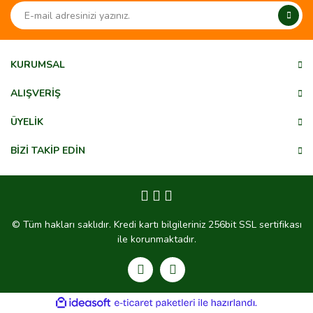
Ürün açıklamasında eksik bilgiler bulunuyor.
Ürün bilgilerinde hatalar bulunuyor.
Ürün fiyatı diğer sitelerden daha pahalı.
KURUMSAL
Bu ürüne benzer farklı alternatifler olmalı.
ALIŞVERİŞ
ÜYELİK
BİZİ TAKİP EDİN
Gönder
© Tüm hakları saklıdır. Kredi kartı bilgileriniz 256bit SSL sertifikası
ile korunmaktadır.
ile
ideasoft
e-