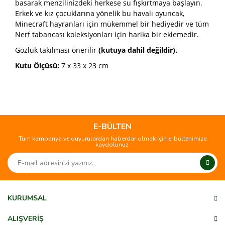
basarak menzilinizdeki herkese su fışkırtmaya başlayın.
Erkek ve kız çocuklarına yönelik bu havalı oyuncak,
Minecraft hayranları için mükemmel bir hediyedir ve tüm
Nerf tabancası koleksiyonları için harika bir eklemedir.
Gözlük takılması önerilir
(kutuya dahil değildir).
Kutu Ölçüsü:
7 x 33 x 23 cm
Bu ürünün fiyat bilgisi, resim, ürün açıklamalarında ve diğer
konularda yetersiz gördüğünüz noktaları öneri formunu
Bu ürüne ilk yorumu siz yapın!
kullanarak tarafımıza iletebilirsiniz.
Görüş ve önerileriniz için teşekkür ederiz.
E-BÜLTEN
Tüm kampanya ve duyurulardan haberdar olmak için e-bültenimize
Yorum Yaz
kaydolunuz.
Ürün resmi kalitesiz, bozuk veya görüntülenemiyor.
Ürün açıklamasında eksik bilgiler bulunuyor.
Ürün bilgilerinde hatalar bulunuyor.
Ürün fiyatı diğer sitelerden daha pahalı.
KURUMSAL
Bu ürüne benzer farklı alternatifler olmalı.
ALIŞVERİŞ