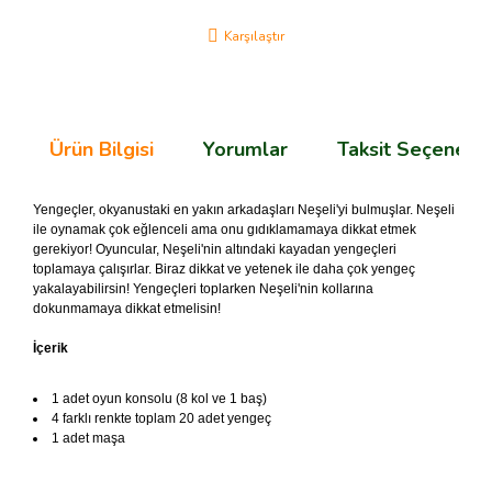
Karşılaştır
Ürün Bilgisi
Yorumlar
Taksit Seçenekle
Yengeçler, okyanustaki en yakın arkadaşları Neşeli'yi bulmuşlar. Neşeli
ile oynamak çok eğlenceli ama onu gıdıklamamaya dikkat etmek
gerekiyor! Oyuncular, Neşeli'nin altındaki kayadan yengeçleri
toplamaya çalışırlar. Biraz dikkat ve yetenek ile daha çok yengeç
yakalayabilirsin! Yengeçleri toplarken Neşeli'nin kollarına
dokunmamaya dikkat etmelisin!
İçerik
1 adet oyun konsolu (8 kol ve 1 baş)
4 farklı renkte toplam 20 adet yengeç
1 adet maşa