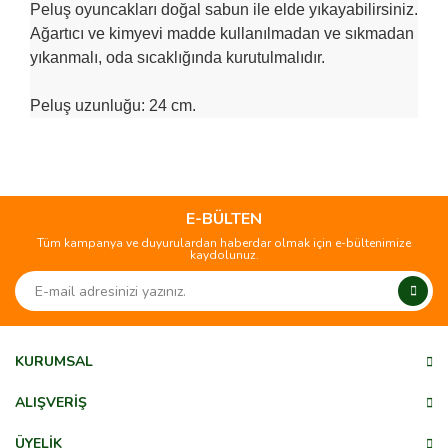
Peluş oyuncakları doğal sabun ile elde yıkayabilirsiniz.
Ağartıcı ve kimyevi madde kullanılmadan ve sıkmadan
yıkanmalı, oda sıcaklığında kurutulmalıdır.
Peluş uzunluğu: 24 cm.
Bu ürünün fiyat bilgisi, resim, ürün açıklamalarında ve diğer
konularda yetersiz gördüğünüz noktaları öneri formunu
Bu ürüne ilk yorumu siz yapın!
kullanarak tarafımıza iletebilirsiniz.
Görüş ve önerileriniz için teşekkür ederiz.
E-BÜLTEN
Tüm kampanya ve duyurulardan haberdar olmak için e-bültenimize
Yorum Yaz
kaydolunuz.
Ürün resmi kalitesiz, bozuk veya görüntülenemiyor.
Ürün açıklamasında eksik bilgiler bulunuyor.
Ürün bilgilerinde hatalar bulunuyor.
Ürün fiyatı diğer sitelerden daha pahalı.
KURUMSAL
Bu ürüne benzer farklı alternatifler olmalı.
ALIŞVERİŞ
ÜYELİK