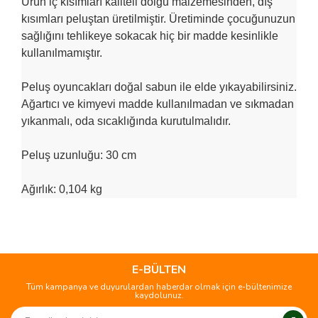
Ürün iç kısımları kaliteli dolgu malzemesinden, dış
kısımları peluştan üretilmiştir. Üretiminde çocuğunuzun
sağlığını tehlikeye sokacak hiç bir madde kesinlikle
kullanılmamıştır.
Peluş oyuncakları doğal sabun ile elde yıkayabilirsiniz.
Ağartıcı ve kimyevi madde kullanılmadan ve sıkmadan
yıkanmalı, oda sıcaklığında kurutulmalıdır.
Peluş uzunluğu: 30 cm
Ağırlık: 0,104 kg
Bu ürünün fiyat bilgisi, resim, ürün açıklamalarında ve diğer
konularda yetersiz gördüğünüz noktaları öneri formunu
Bu ürüne ilk yorumu siz yapın!
kullanarak tarafımıza iletebilirsiniz.
Görüş ve önerileriniz için teşekkür ederiz.
E-BÜLTEN
Tüm kampanya ve duyurulardan haberdar olmak için e-bültenimize
Yorum Yaz
kaydolunuz.
Ürün resmi kalitesiz, bozuk veya görüntülenemiyor.