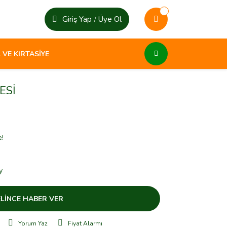
Giriş Yap
Üye Ol
/
 VE KIRTASİYE
ESİ
e!
y
LİNCE HABER VER
Yorum Yaz
Fiyat Alarmı