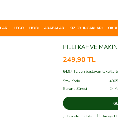
LARI
LEGO
HOBİ
ARABALAR
KIZ OYUNCAKLARI
OKUL
PİLLİ KAHVE MAKİN
249,90 TL
64,97 TL den başlayan taksitlerl
Stok Kodu
4965
Garanti Süresi
24 A
GE
Tavsiye Et