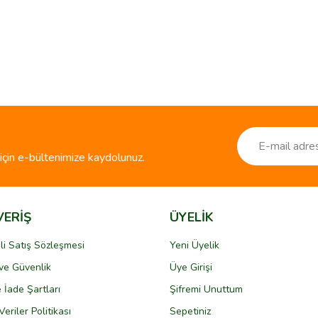
ve diğer konularda yetersiz gördüğünüz noktaları öneri formunu kullanarak taraf
Bu ürüne ilk yorumu siz yapın!
r.
Yorum Yaz
çin e-bültenimize kaydolunuz.
VERİŞ
ÜYELİK
li Satış Sözleşmesi
Yeni Üyelik
k ve Güvenlik
Üye Girişi
Gönder
e İade Şartları
Şifremi Unuttum
Veriler Politikası
Sepetiniz