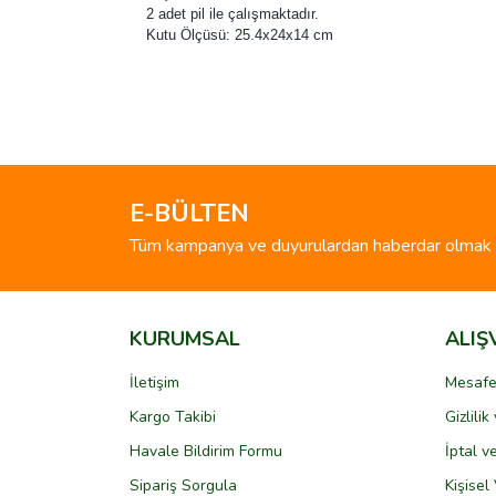
2 adet pil ile çalışmaktadır.
Kutu Ölçüsü: 25.4x24x14 cm
Bu ürünün fiyat bilgisi, resim, ürün açıklamalarında 
Görüş ve önerileriniz için teşekkür ederiz.
Ürün resmi kalitesiz, bozuk veya görüntülenemiyo
Ürün açıklamasında eksik bilgiler bulunuyor.
E-BÜLTEN
Ürün bilgilerinde hatalar bulunuyor.
Tüm kampanya ve duyurulardan haberdar olmak i
Ürün fiyatı diğer sitelerden daha pahalı.
Bu ürüne benzer farklı alternatifler olmalı.
KURUMSAL
ALIŞ
İletişim
Mesafe
Kargo Takibi
Gizlili
Havale Bildirim Formu
İptal v
Sipariş Sorgula
Kişisel 