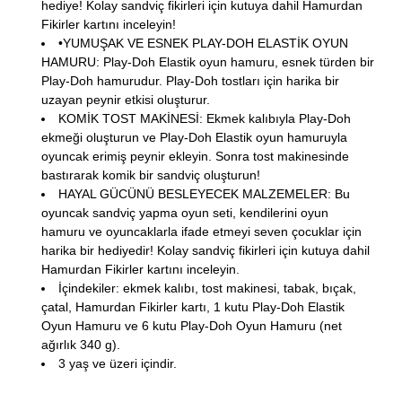
hediye! Kolay sandviç fikirleri için kutuya dahil Hamurdan
Fikirler kartını inceleyin!
•YUMUŞAK VE ESNEK PLAY-DOH ELASTİK OYUN
HAMURU: Play-Doh Elastik oyun hamuru, esnek türden bir
Play-Doh hamurudur. Play-Doh tostları için harika bir
uzayan peynir etkisi oluşturur.
KOMİK TOST MAKİNESİ: Ekmek kalıbıyla Play-Doh
ekmeği oluşturun ve Play-Doh Elastik oyun hamuruyla
oyuncak erimiş peynir ekleyin. Sonra tost makinesinde
bastırarak komik bir sandviç oluşturun!
HAYAL GÜCÜNÜ BESLEYECEK MALZEMELER: Bu
oyuncak sandviç yapma oyun seti, kendilerini oyun
hamuru ve oyuncaklarla ifade etmeyi seven çocuklar için
harika bir hediyedir! Kolay sandviç fikirleri için kutuya dahil
Hamurdan Fikirler kartını inceleyin.
İçindekiler: ekmek kalıbı, tost makinesi, tabak, bıçak,
çatal, Hamurdan Fikirler kartı, 1 kutu Play-Doh Elastik
Oyun Hamuru ve 6 kutu Play-Doh Oyun Hamuru (net
ağırlık 340 g).
3 yaş ve üzeri içindir.