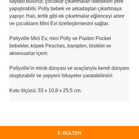
sayfası bulunur, çocuklar çıkartmaları istedikleri yere
yapıştırabilir. Polly bebek ve arkadaşları çıkartmaya
yapışır. Halı, terlik gibi ek çıkartmalar eğlenceyi artırır
ve çocukların Mini Evi özelleştirmesini sağlar.
Pollyville Mini Ev, mini Polly ve Paxton Pocket
bebekler, köpek Peaches, tramplen, bisiklet ve
aksesuarlar içerir.
Pollyville'in minik dünyası ve araçlarıyla kendi dünyanı
oluşturabilir ve yepyeni hikayeler yaratabilirsin!
Kutu ölçüsü: 33 x 10,8 x 25,5 cm.
Bu ürünün fiyat bilgisi, resim, ürün açıklamalarında ve diğer
konularda yetersiz gördüğünüz noktaları öneri formunu
Bu ürüne ilk yorumu siz yapın!
kullanarak tarafımıza iletebilirsiniz.
Görüş ve önerileriniz için teşekkür ederiz.
E-BÜLTEN