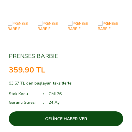
FRIENDS
OYUN HAMURU
MARTİNELİA
HARRY POTTER
YETİŞKİN VE ÇOCUK PUZZLE
MONSTER HIGH
IDEAS
MY LİTTLE PONY
JUNIOR
PEPPA PİG
PRENSES BARBİE
JURASIC WORLD
POLLY POCKET
359,90 TL
MARVEL
RAINBOW HIGH
Mindstorms
ŞİRİNLER
93,57 TL den başlayan taksitlerle!
MINECRAFT
SYLVANİAN FAMİLİES
Stok Kodu
GML76
Garanti Süresi
24 Ay
MINIOS
MOVIE
GELİNCE HABER VER
NINJA GO