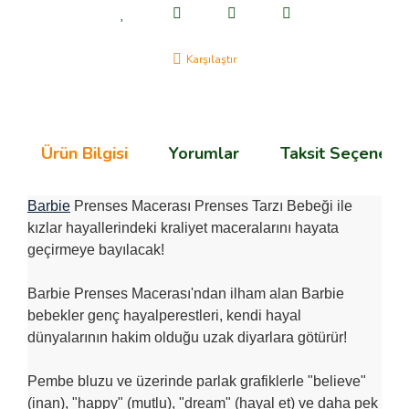
OVERWHATCH
Karşılaştır
SPEED
STAR WARS
SUPER HERO
Ürün Bilgisi
Yorumlar
Taksit Seçenekle
SUPER MARIO
Barbie
Prenses Macerası Prenses Tarzı Bebeği ile
TECHNIC
kızlar hayallerindeki kraliyet maceralarını hayata
TROLLS
geçirmeye bayılacak!
Barbie Prenses Macerası'ndan ilham alan Barbie
bebekler genç hayalperestleri, kendi hayal
dünyalarının hakim olduğu uzak diyarlara götürür!
Pembe bluzu ve üzerinde parlak grafiklerle "believe"
(inan), "happy" (mutlu), "dream" (hayal et) ve daha pek