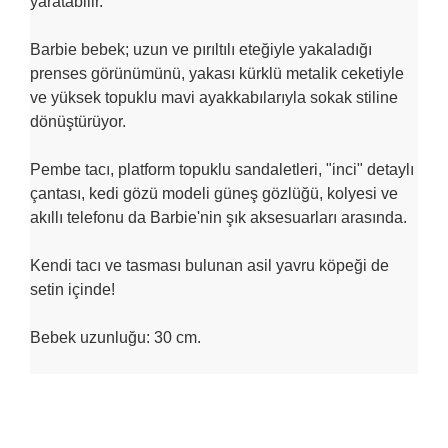
yaratabilir.
Barbie bebek; uzun ve pırıltılı eteğiyle yakaladığı
prenses görünümünü, yakası kürklü metalik ceketiyle
ve yüksek topuklu mavi ayakkabılarıyla sokak stiline
dönüştürüyor.
Pembe tacı, platform topuklu sandaletleri, "inci" detaylı
çantası, kedi gözü modeli güneş gözlüğü, kolyesi ve
akıllı telefonu da Barbie'nin şık aksesuarları arasında.
Kendi tacı ve tasması bulunan asil yavru köpeği de
setin içinde!
Bebek uzunluğu: 30 cm.
Bu ürünün fiyat bilgisi, resim, ürün açıklamalarında ve diğer
konularda yetersiz gördüğünüz noktaları öneri formunu
Bu ürüne ilk yorumu siz yapın!