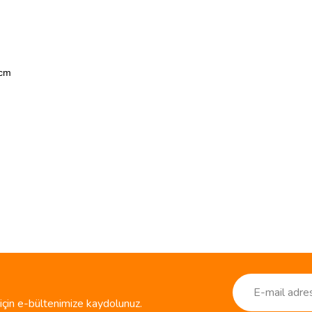
 cm
ve diğer konularda yetersiz gördüğünüz noktaları öneri formunu kullanarak taraf
Bu ürüne ilk yorumu siz yapın!
r.
Yorum Yaz
çin e-bültenimize kaydolunuz.