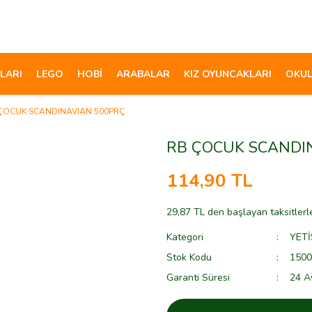
LARI
LEGO
HOBİ
ARABALAR
KIZ OYUNCAKLARI
OKUL
ÇOCUK SCANDINAVIAN 500PRÇ
RB ÇOCUK SCANDI
114,90 TL
29,87 TL den başlayan taksitlerl
Kategori
YETİ
Stok Kodu
1500
Garanti Süresi
24 A