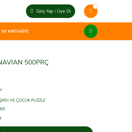
Giriş Yap
Üye Ol
/
 VE KIRTASİYE
NAVIAN 500PRÇ
e!
ŞKİN VE ÇOCUK PUZZLE
69
y