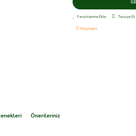
GE
Tavsiye Et
Karşılaştır
çenekleri
Önerileriniz