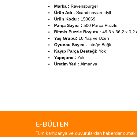
Marka :
Ravensburger
Ürün Adı :
Scandinavian Idyll
Ürün Kodu :
150069
Parça Sayısı :
500 Parça Puzzle
Bitmiş Puzzle Boyutu :
49,3 x 36,2 x 0,2
Yaş Grubu:
10 Yaş ve Üzeri
Oyuncu Sayısı :
İsteğe Bağlı
Kayıp Parça Desteği:
Yok
Yapıştırıcı:
Yok
Üretim Yeri :
Almanya
Bu ürünün fiyat bilgisi, resim, ürün açıklamalarında 
Görüş ve önerileriniz için teşekkür ederiz.
Ürün resmi kalitesiz, bozuk veya görüntülenemiyo
Ürün açıklamasında eksik bilgiler bulunuyor.
E-BÜLTEN
Ürün bilgilerinde hatalar bulunuyor.
Tüm kampanya ve duyurulardan haberdar olmak i