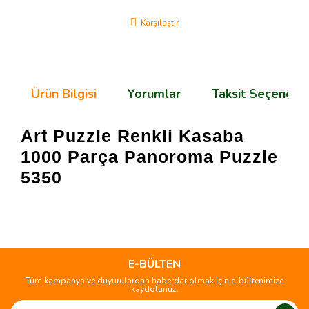
Karşılaştır
Ürün Bilgisi
Yorumlar
Taksit Seçenekle
Art Puzzle Renkli Kasaba
1000 Parça Panoroma Puzzle
5350
Bu ürünün fiyat bilgisi, resim, ürün açıklamalarında ve diğer
konularda yetersiz gördüğünüz noktaları öneri formunu
Bu ürüne ilk yorumu siz yapın!
kullanarak tarafımıza iletebilirsiniz.
Görüş ve önerileriniz için teşekkür ederiz.
E-BÜLTEN
Tüm kampanya ve duyurulardan haberdar olmak için e-bültenimize
Yorum Yaz
kaydolunuz.
Ürün resmi kalitesiz, bozuk veya görüntülenemiyor.