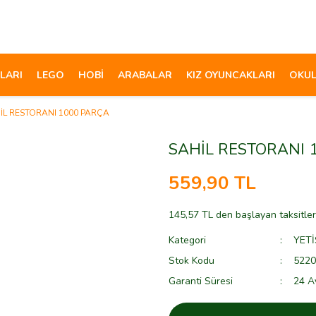
LARI
LEGO
HOBİ
ARABALAR
KIZ OYUNCAKLARI
OKUL
İL RESTORANI 1000 PARÇA
SAHİL RESTORANI 
559,90 TL
145,57 TL den başlayan taksitler
Kategori
YETİ
Stok Kodu
522
Garanti Süresi
24 A