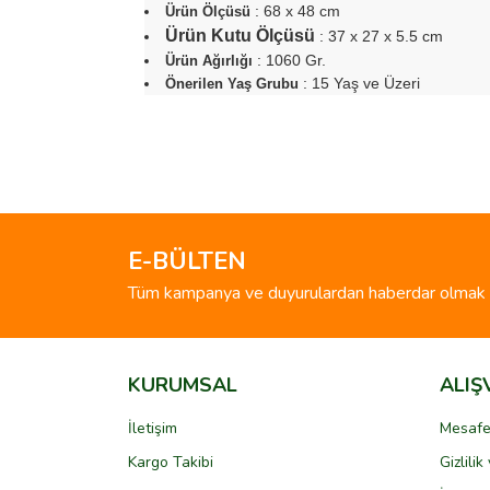
: 68 x 48 cm
Ürün Ölçüsü
Ürün Kutu Ölçüsü
: 37 x 27 x 5.5 cm
: 1060 Gr.
Ürün Ağırlığı
: 15 Yaş ve Üzeri
Önerilen Yaş Grubu
Bu ürünün fiyat bilgisi, resim, ürün açıklamalarında 
Görüş ve önerileriniz için teşekkür ederiz.
Ürün resmi kalitesiz, bozuk veya görüntülenemiyo
Ürün açıklamasında eksik bilgiler bulunuyor.
E-BÜLTEN
Ürün bilgilerinde hatalar bulunuyor.
Tüm kampanya ve duyurulardan haberdar olmak i
Ürün fiyatı diğer sitelerden daha pahalı.
Bu ürüne benzer farklı alternatifler olmalı.
KURUMSAL
ALIŞ
İletişim
Mesafe
Kargo Takibi
Gizlili