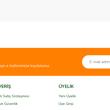
ve diğer konularda yetersiz gördüğünüz noktaları öneri formunu kullanarak taraf
Bu ürüne ilk yorumu siz yapın!
r.
Yorum Yaz
çin e-bültenimize kaydolunuz.
VERİŞ
ÜYELİK
li Satış Sözleşmesi
Yeni Üyelik
k ve Güvenlik
Üye Girişi
Gönder