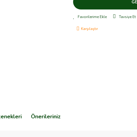
GE
Tavsiye Et
Karşılaştır
çenekleri
Önerileriniz