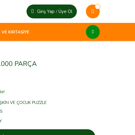
Giriş Yap
Üye Ol
/
 VE KIRTASİYE
1000 PARÇA
le!
ŞKİN VE ÇOCUK PUZZLE
0S
y