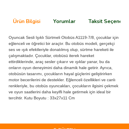
Ürün Bilgisi
Yorumlar
Taksit Seçenekle
Oyuncak Sesli Işıklı Sürtmeli Otobüs A1119-7/8, çocuklar için
eğlenceli ve öğretici bir araçtır. Bu otobüs modeli, gerçekçi
ses ve ışık efektleriyle donatılmış olup, sürtme hareketi ile
çalışmaktadır. Çocuklar, otobüsü iterek hareket
ettirdiklerinde, araç sesler çıkarır ve ışıklar yanar, bu da
onların oyun deneyimini daha dinamik hale getirir. Ayrıca,
otobüsün tasarımı, çocukların hayal güçlerini geliştirirken
motor becerilerini de destekler. Eğlenceli özellikleri ve canlı
renkleriyle, bu otobüs oyuncakları, çocukların ilgisini çekmek
ve oyun saatlerini daha keyifli hale getirmek için ideal bir
tercihtir. Kutu Boyutu : 33x27x11 Cm
Bu ürünün fiyat bilgisi, resim, ürün açıklamalarında ve diğer
konularda yetersiz gördüğünüz noktaları öneri formunu
Bu ürüne ilk yorumu siz yapın!
kullanarak tarafımıza iletebilirsiniz.