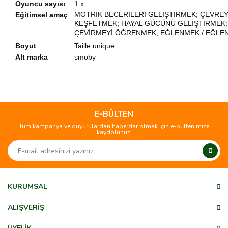
Oyuncu sayısı
1 x
MOTRİK BECERİLERİ GELİŞTİRMEK; ÇEVREY
Eğitimsel amaç
KEŞFETMEK; HAYAL GÜCÜNÜ GELİŞTİRMEK;
ÇEVİRMEYİ ÖĞRENMEK; EĞLENMEK / EĞLE
Boyut
Taille unique
Alt marka
smoby
Bu ürünün fiyat bilgisi, resim, ürün açıklamalarında ve diğer
konularda yetersiz gördüğünüz noktaları öneri formunu
Bu ürüne ilk yorumu siz yapın!
kullanarak tarafımıza iletebilirsiniz.
Görüş ve önerileriniz için teşekkür ederiz.
E-BÜLTEN
Tüm kampanya ve duyurulardan haberdar olmak için e-bültenimize
Yorum Yaz
kaydolunuz.
Ürün resmi kalitesiz, bozuk veya görüntülenemiyor.
Ürün açıklamasında eksik bilgiler bulunuyor.
Ürün bilgilerinde hatalar bulunuyor.
Ürün fiyatı diğer sitelerden daha pahalı.
KURUMSAL
Bu ürüne benzer farklı alternatifler olmalı.
ALIŞVERİŞ