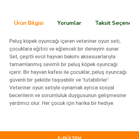
Ürün Bilgisi
Yorumlar
Taksit Seçenekle
Peluş köpek oyuncağı içeren veteriner oyun seti,
çocuklara eğitici ve eğlenceli bir deneyim sunar.
Set, çeşitli evcil hayvan bakımı aksesuarlarıyla
tamamlanmış sevimli bir peluş köpek oyuncağı
içerir. Bir hayvan kafesi ile çocuklar, peluş oyuncağı
güvenli bir şekilde taşıyabilir ve 'tutabilirler'.
Veteriner oyun setiyle oynamak ayrıca sosyal
becerilerin ve sorumluluk duygusunun gelişmesine
yardımcı olur. Her çocuk için harika bir hediye.
Bu ürünün fiyat bilgisi, resim, ürün açıklamalarında ve diğer
konularda yetersiz gördüğünüz noktaları öneri formunu
Bu ürüne ilk yorumu siz yapın!
kullanarak tarafımıza iletebilirsiniz.
Görüş ve önerileriniz için teşekkür ederiz.
E-BÜLTEN