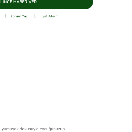
LİNCE HABER VER
Yorum Yaz
Fiyat Alarmı
 ve yumuşak dokusuyla çocuğunuzun