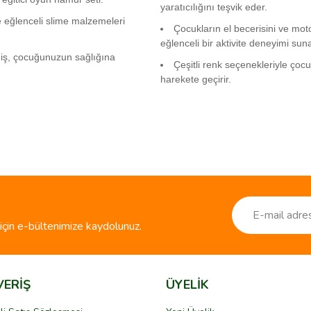
yaratıcılığını teşvik eder.
 eğlenceli slime malzemeleri
Çocukların el becerisini ve mo
eğlenceli bir aktivite deneyimi suna
iş, çocuğunuzun sağlığına
Çeşitli renk seçenekleriyle çoc
harekete geçirir.
ve diğer konularda yetersiz gördüğünüz noktaları öneri formunu kullanarak taraf
Bu ürüne ilk yorumu siz yapın!
r.
Yorum Yaz
çin e-bültenimize kaydolunuz.
VERİŞ
ÜYELİK