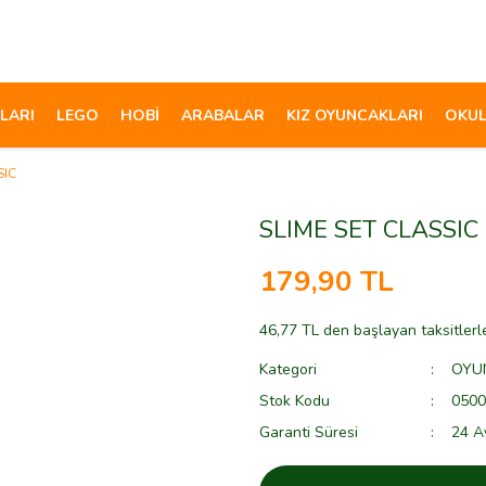
LARI
LEGO
HOBİ
ARABALAR
KIZ OYUNCAKLARI
OKUL
SIC
SLIME SET CLASSIC
179,90 TL
46,77 TL den başlayan taksitlerl
Kategori
OYU
Stok Kodu
0500
Garanti Süresi
24 A