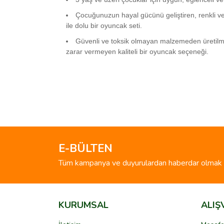
Çocuğunuzun hayal gücünü geliştiren, renkli ve
ile dolu bir oyuncak seti.
Güvenli ve toksik olmayan malzemeden üretilm
zarar vermeyen kaliteli bir oyuncak seçeneği.
Bu ürünün fiyat bilgisi, resim, ürün açıklamalarında 
Görüş ve önerileriniz için teşekkür ederiz.
Ürün resmi kalitesiz, bozuk veya görüntülenemiyo
Ürün açıklamasında eksik bilgiler bulunuyor.
E-BÜLTEN
Ürün bilgilerinde hatalar bulunuyor.
Tüm kampanya ve duyurulardan haberdar olmak i
Ürün fiyatı diğer sitelerden daha pahalı.
Bu ürüne benzer farklı alternatifler olmalı.
KURUMSAL
ALIŞ