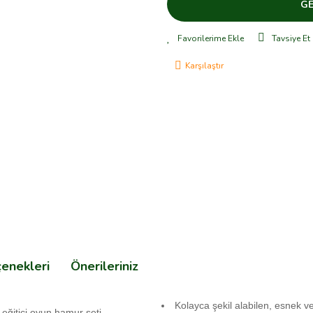
GE
Tavsiye Et
Karşılaştır
çenekleri
Önerileriniz
Kolayca şekil alabilen, esnek
 eğitici oyun hamur seti.