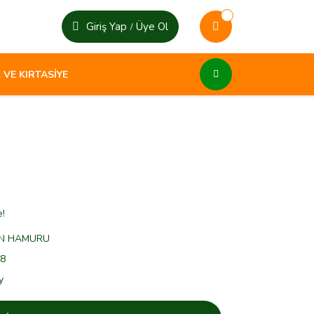
Giriş Yap
Üye Ol
/
 VE KIRTASİYE
e!
N HAMURU
8
y