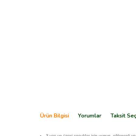
Ürün Bilgisi
Yorumlar
Taksit Se
3 yaş ve üzeri çocuklar için uygun, eğlenceli ve