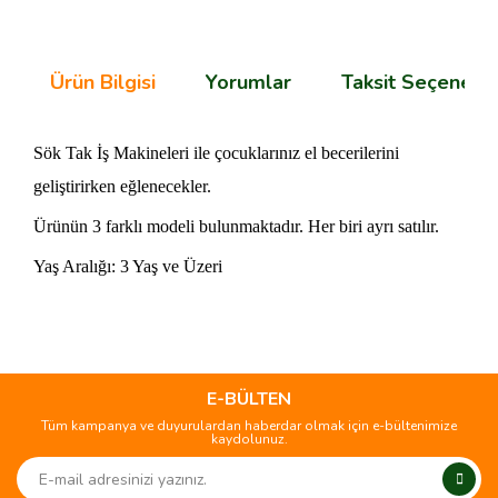
Ürün Bilgisi
Yorumlar
Taksit Seçenekle
Sök Tak İş Makineleri ile çocuklarınız el becerilerini 
geliştirirken eğlenecekler.
Ürünün 3 farklı modeli bulunmaktadır. Her biri ayrı satılır.
Yaş Aralığı: 3 Yaş ve Üzeri
Bu ürünün fiyat bilgisi, resim, ürün açıklamalarında ve diğer
konularda yetersiz gördüğünüz noktaları öneri formunu
Bu ürüne ilk yorumu siz yapın!
kullanarak tarafımıza iletebilirsiniz.
Görüş ve önerileriniz için teşekkür ederiz.
E-BÜLTEN
Tüm kampanya ve duyurulardan haberdar olmak için e-bültenimize
Yorum Yaz
kaydolunuz.
Ürün resmi kalitesiz, bozuk veya görüntülenemiyor.
Ürün açıklamasında eksik bilgiler bulunuyor.