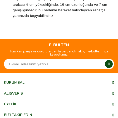
arabası 6 cm yüksekliğinde, 16 cm uzunluğunda ve 7 cm
genişliğindedir, bu nedenle hareket halindeyken rahatça
yanınızda taşıyabilirsiniz
Bu ürünün fiyat bilgisi, resim, ürün açıklamalarında ve diğer
konularda yetersiz gördüğünüz noktaları öneri formunu
Bu ürüne ilk yorumu siz yapın!
kullanarak tarafımıza iletebilirsiniz.
Görüş ve önerileriniz için teşekkür ederiz.
E-BÜLTEN
Tüm kampanya ve duyurulardan haberdar olmak için e-bültenimize
Yorum Yaz
kaydolunuz.
Ürün resmi kalitesiz, bozuk veya görüntülenemiyor.
Ürün açıklamasında eksik bilgiler bulunuyor.
Ürün bilgilerinde hatalar bulunuyor.
Ürün fiyatı diğer sitelerden daha pahalı.
KURUMSAL
Bu ürüne benzer farklı alternatifler olmalı.
ALIŞVERİŞ
ÜYELİK
BİZİ TAKİP EDİN