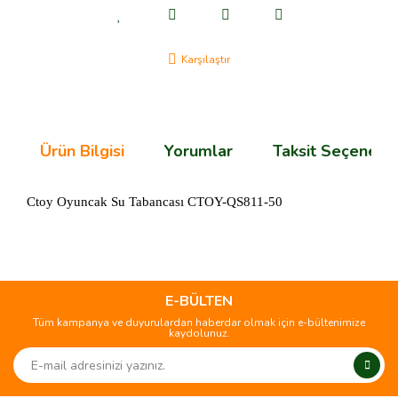
Karşılaştır
Ürün Bilgisi
Yorumlar
Taksit Seçenekle
Ctoy Oyuncak Su Tabancası CTOY-QS811-50
Bu ürünün fiyat bilgisi, resim, ürün açıklamalarında ve diğer
konularda yetersiz gördüğünüz noktaları öneri formunu
Bu ürüne ilk yorumu siz yapın!
kullanarak tarafımıza iletebilirsiniz.
Görüş ve önerileriniz için teşekkür ederiz.
E-BÜLTEN
Tüm kampanya ve duyurulardan haberdar olmak için e-bültenimize
Yorum Yaz
kaydolunuz.
Ürün resmi kalitesiz, bozuk veya görüntülenemiyor.
Ürün açıklamasında eksik bilgiler bulunuyor.
Ürün bilgilerinde hatalar bulunuyor.