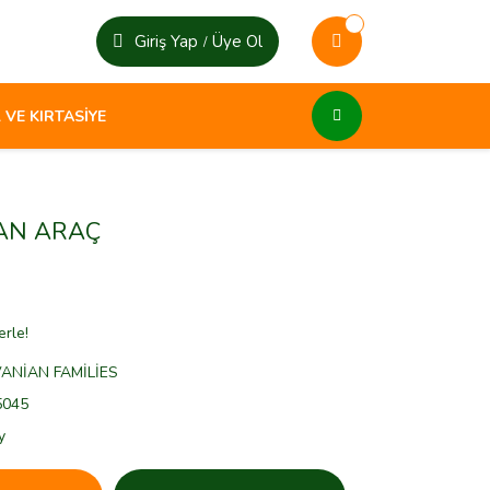
Giriş Yap
Üye Ol
/
 VE KIRTASİYE
AN ARAÇ
erle!
ANİAN FAMİLİES
5045
y