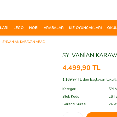
LARI
LEGO
HOBİ
ARABALAR
KIZ OYUNCAKLARI
OKUL
SYLVANİAN KARAVAN ARAÇ
SYLVANİAN KARAV
4.499,90 TL
1.169,97 TL den başlayan taksitl
Kategori
SYLV
Stok Kodu
EST
Garanti Süresi
24 A