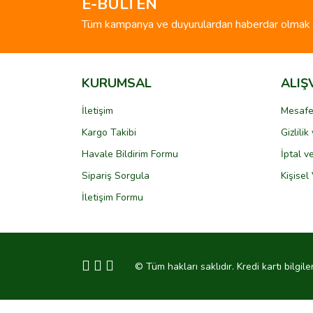
E-BÜLTEN
Ürün bilgilerinde hatalar bulunuyor.
Tüm kampanya ve duyurulardan haberdar olmak i
Ürün fiyatı diğer sitelerden daha pahalı.
Bu ürüne benzer farklı alternatifler olmalı.
KURUMSAL
ALIŞ
İletişim
Mesafe
Kargo Takibi
Gizlili
Havale Bildirim Formu
İptal v
Sipariş Sorgula
Kişisel 
İletişim Formu
© Tüm hakları saklıdır. Kredi kartı bilgile