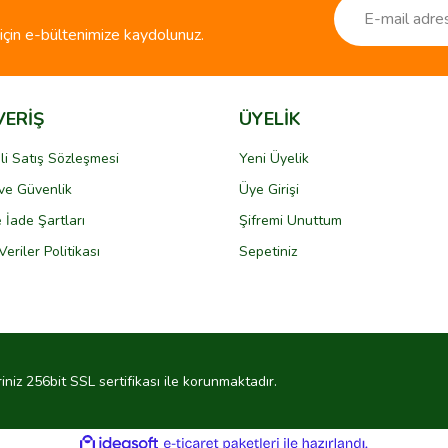
çin e-bültenimize kaydolunuz.
VERİŞ
ÜYELİK
li Satış Sözleşmesi
Yeni Üyelik
k ve Güvenlik
Üye Girişi
Gönder
e İade Şartları
Şifremi Unuttum
Veriler Politikası
Sepetiniz
riniz 256bit SSL sertifikası ile korunmaktadır.
ile
ideasoft
e-