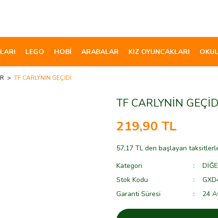
LARI
LEGO
HOBİ
ARABALAR
KIZ OYUNCAKLARI
OKUL
AR
TF CARLYNİN GEÇİDİ
TF CARLYNİN GEÇİD
219,90 TL
57,17 TL den başlayan taksitlerl
Kategori
DİĞ
Stok Kodu
GXD
Garanti Süresi
24 A