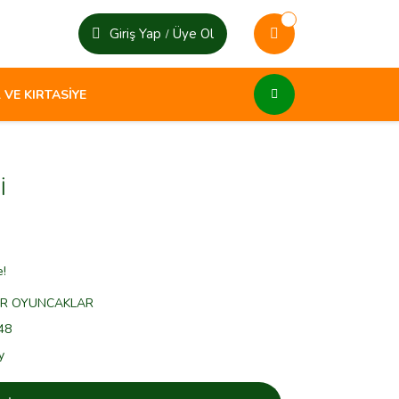
Giriş Yap
Üye Ol
/
 VE KIRTASİYE
İ
e!
ER OYUNCAKLAR
48
y