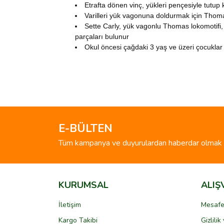
Etrafta dönen vinç, yükleri pençesiyle tutup
Varilleri yük vagonuna doldurmak için Thoma
Sette Carly, yük vagonlu Thomas lokomotifi, y
parçaları bulunur
Okul öncesi çağdaki 3 yaş ve üzeri çocuklar 
Bu ürünün fiyat bilgisi, resim, ürün açıklamalarında 
Görüş ve önerileriniz için teşekkür ederiz.
Ürün resmi kalitesiz, bozuk veya görüntülenemiyo
Ürün açıklamasında eksik bilgiler bulunuyor.
E-BÜLTEN
Ürün bilgilerinde hatalar bulunuyor.
Tüm kampanya ve duyurulardan haberdar olmak i
Ürün fiyatı diğer sitelerden daha pahalı.
Bu ürüne benzer farklı alternatifler olmalı.
KURUMSAL
ALIŞ
İletişim
Mesafe
Kargo Takibi
Gizlili