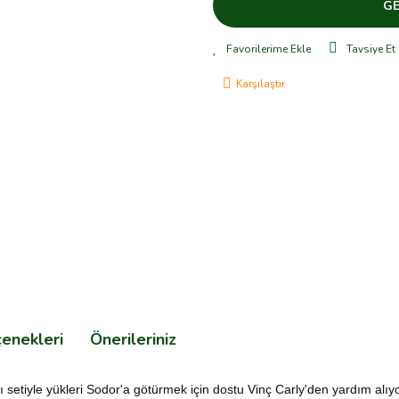
GE
Tavsiye Et
Karşılaştır
çenekleri
Önerileriniz
setiyle yükleri Sodor'a götürmek için dostu Vinç Carly'den yardım alıy