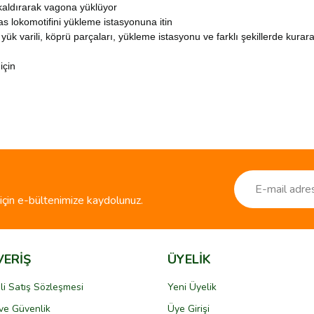
 kaldırarak vagona yüklüyor
s lokomotifini yükleme istasyonuna itin
ük varili, köprü parçaları, yükleme istasyonu ve farklı şekillerde kurar
için
ve diğer konularda yetersiz gördüğünüz noktaları öneri formunu kullanarak taraf
Bu ürüne ilk yorumu siz yapın!
r.
Yorum Yaz
çin e-bültenimize kaydolunuz.
VERİŞ
ÜYELİK
li Satış Sözleşmesi
Yeni Üyelik
k ve Güvenlik
Üye Girişi