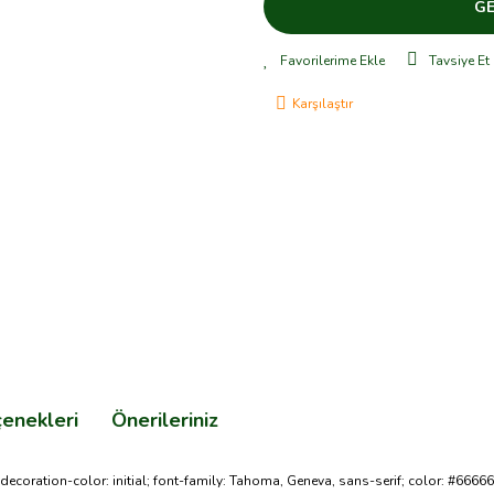
GE
Tavsiye Et
Karşılaştır
çenekleri
Önerileriniz
ext-decoration-color: initial; font-family: Tahoma, Geneva, sans-serif; color: #666