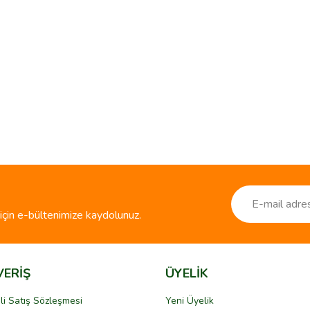
ve diğer konularda yetersiz gördüğünüz noktaları öneri formunu kullanarak taraf
Bu ürüne ilk yorumu siz yapın!
r.
Yorum Yaz
çin e-bültenimize kaydolunuz.
VERİŞ
ÜYELİK
li Satış Sözleşmesi
Yeni Üyelik