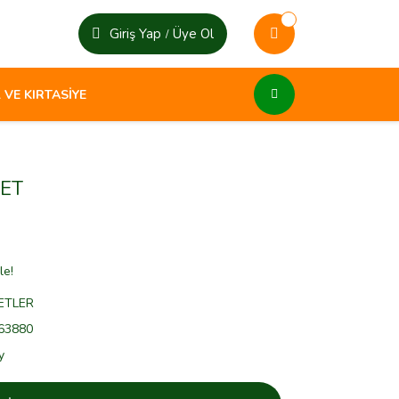
Giriş Yap
Üye Ol
/
 VE KIRTASİYE
ET
le!
ETLER
63880
y