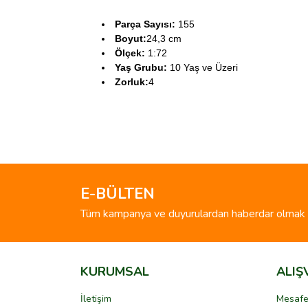
Parça Sayısı:
155
Boyut:
24,3 cm
Ölçek:
1:72
Yaş Grubu:
10 Yaş ve Üzeri
Zorluk:
4
Bu ürünün fiyat bilgisi, resim, ürün açıklamalarında 
Görüş ve önerileriniz için teşekkür ederiz.
Ürün resmi kalitesiz, bozuk veya görüntülenemiyo
Ürün açıklamasında eksik bilgiler bulunuyor.
E-BÜLTEN
Ürün bilgilerinde hatalar bulunuyor.
Tüm kampanya ve duyurulardan haberdar olmak i
Ürün fiyatı diğer sitelerden daha pahalı.
Bu ürüne benzer farklı alternatifler olmalı.
KURUMSAL
ALIŞ
İletişim
Mesafe