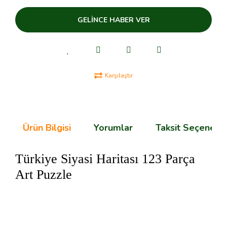
OVERWHATCH
GELİNCE HABER VER
SPEED
STAR WARS
SUPER HERO
Karşılaştır
SUPER MARIO
TECHNIC
Ürün Bilgisi
Yorumlar
Taksit Seçenekle
TROLLS
Türkiye Siyasi Haritası 123 Parça
Art Puzzle
Bu ürünün fiyat bilgisi, resim, ürün açıklamalarında ve diğer
konularda yetersiz gördüğünüz noktaları öneri formunu
Bu ürüne ilk yorumu siz yapın!