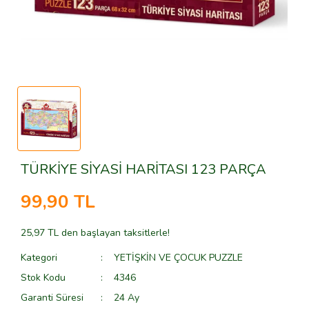
FRIENDS
OYUN HAMURU
MARTİNELİA
HARRY POTTER
YETİŞKİN VE ÇOCUK PUZZLE
MONSTER HIGH
IDEAS
MY LİTTLE PONY
JUNIOR
PEPPA PİG
JURASIC WORLD
POLLY POCKET
MARVEL
RAINBOW HIGH
TÜRKİYE SİYASİ HARİTASI 123 PARÇA
Mindstorms
ŞİRİNLER
99,90 TL
MINECRAFT
SYLVANİAN FAMİLİES
25,97 TL den başlayan taksitlerle!
MINIOS
Kategori
YETİŞKİN VE ÇOCUK PUZZLE
MOVIE
Stok Kodu
4346
Garanti Süresi
24 Ay
NINJA GO