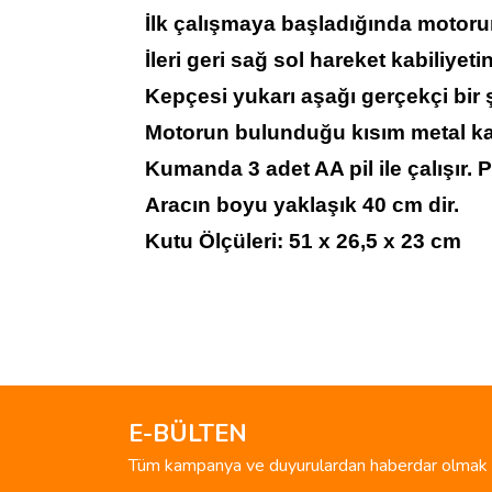
İlk çalışmaya başladığında motorun
İleri geri sağ sol hareket kabiliyetin
Kepçesi yukarı aşağı gerçekçi bir 
Motorun bulunduğu kısım metal kapla
Kumanda 3 adet AA pil ile çalışır. Pi
Aracın boyu yaklaşık 40 cm dir.
Kutu Ölçüleri: 51 x 26,5 x 23 cm
Bu ürünün fiyat bilgisi, resim, ürün açıklamalarında 
Görüş ve önerileriniz için teşekkür ederiz.
Ürün resmi kalitesiz, bozuk veya görüntülenemiyo
Ürün açıklamasında eksik bilgiler bulunuyor.
E-BÜLTEN
Ürün bilgilerinde hatalar bulunuyor.
Tüm kampanya ve duyurulardan haberdar olmak i
Ürün fiyatı diğer sitelerden daha pahalı.