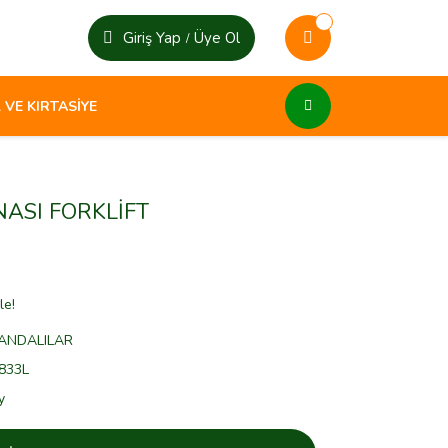
Giriş Yap
Üye Ol
/
 VE KIRTASİYE
NASI FORKLİFT
le!
ANDALILAR
833L
y