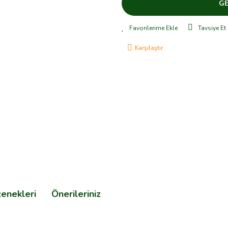
GE
Tavsiye Et
Karşılaştır
çenekleri
Önerileriniz