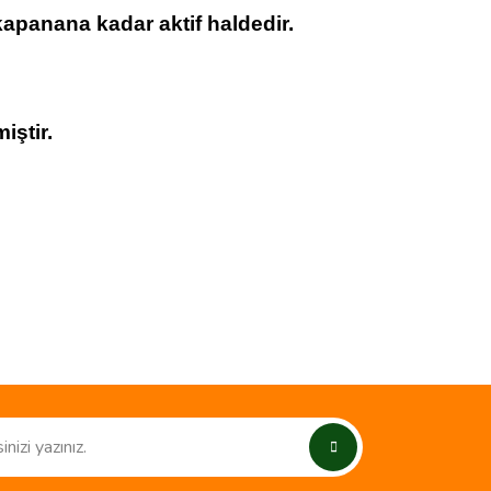
kapanana kadar aktif haldedir.
iştir.
ımıza iletebilirsiniz.