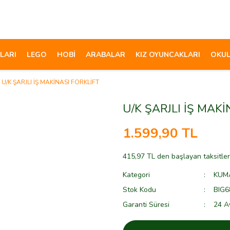
LARI
LEGO
HOBİ
ARABALAR
KIZ OYUNCAKLARI
OKUL
U/K ŞARJLI İŞ MAKİNASI FORKLİFT
U/K ŞARJLI İŞ MAKİ
1.599,90 TL
415,97 TL den başlayan taksitler
Kategori
KUM
Stok Kodu
BIG6
Garanti Süresi
24 A