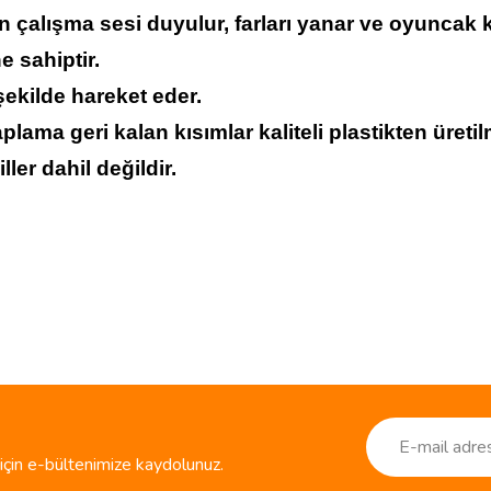
 çalışma sesi duyulur, farları yanar ve oyuncak 
e sahiptir.
şekilde hareket eder.
ma geri kalan kısımlar kaliteli plastikten üretilm
ller dahil değildir.
ve diğer konularda yetersiz gördüğünüz noktaları öneri formunu kullanarak taraf
Bu ürüne ilk yorumu siz yapın!
r.
Yorum Yaz
çin e-bültenimize kaydolunuz.