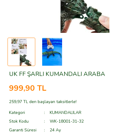
FRIENDS
OYUN HAMURU
MARTİNELİA
HARRY POTTER
YETİŞKİN VE ÇOCUK PUZZLE
MONSTER HIGH
IDEAS
MY LİTTLE PONY
JUNIOR
PEPPA PİG
JURASIC WORLD
POLLY POCKET
MARVEL
RAINBOW HIGH
UK FF ŞARLI KUMANDALI ARABA
Mindstorms
ŞİRİNLER
999,90 TL
MINECRAFT
SYLVANİAN FAMİLİES
259,97 TL den başlayan taksitlerle!
MINIOS
Kategori
KUMANDALILAR
MOVIE
Stok Kodu
WK-18001-31-32
Garanti Süresi
24 Ay
NINJA GO