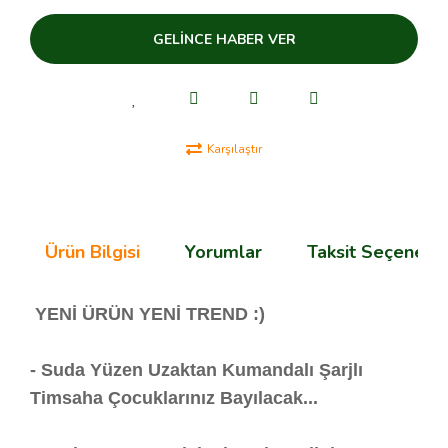
OVERWHATCH
GELİNCE HABER VER
SPEED
STAR WARS
SUPER HERO
Karşılaştır
SUPER MARIO
TECHNIC
Ürün Bilgisi
Yorumlar
Taksit Seçenekle
TROLLS
YENİ ÜRÜN YENİ TREND :)
- Suda Yüzen Uzaktan Kumandalı Şarjlı
Timsaha Çocuklarınız Bayılacak...