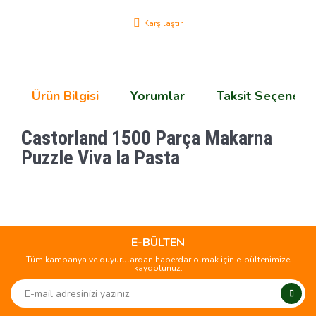
Karşılaştır
Ürün Bilgisi
Yorumlar
Taksit Seçenekle
Castorland 1500 Parça Makarna
Puzzle Viva la Pasta
Bu ürünün fiyat bilgisi, resim, ürün açıklamalarında ve diğer
konularda yetersiz gördüğünüz noktaları öneri formunu
Bu ürüne ilk yorumu siz yapın!
kullanarak tarafımıza iletebilirsiniz.
Görüş ve önerileriniz için teşekkür ederiz.
E-BÜLTEN
Tüm kampanya ve duyurulardan haberdar olmak için e-bültenimize
Yorum Yaz
kaydolunuz.
Ürün resmi kalitesiz, bozuk veya görüntülenemiyor.
Ürün açıklamasında eksik bilgiler bulunuyor.