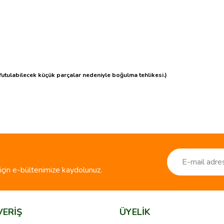
 (Yutulabilecek küçük parçalar nedeniyle boğulma tehlikesi.)
ve diğer konularda yetersiz gördüğünüz noktaları öneri formunu kullanarak taraf
Bu ürüne ilk yorumu siz yapın!
r.
Yorum Yaz
çin e-bültenimize kaydolunuz.
VERİŞ
ÜYELİK