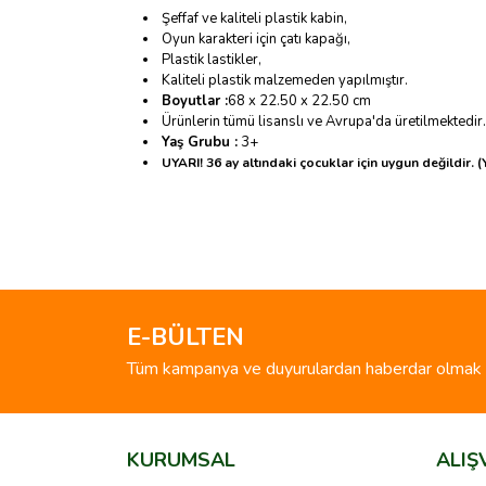
Şeffaf ve kaliteli plastik kabin,
Oyun karakteri için çatı kapağı,
Plastik lastikler,
Kaliteli plastik malzemeden yapılmıştır.
Boyutlar :
68 x 22.50 x 22.50 cm
Ürünlerin tümü lisanslı ve Avrupa'da üretilmektedir.
Yaş Grubu :
3+
UYARI! 36 ay altındaki çocuklar için uygun değildir.
Bu ürünün fiyat bilgisi, resim, ürün açıklamalarında 
Görüş ve önerileriniz için teşekkür ederiz.
Ürün resmi kalitesiz, bozuk veya görüntülenemiyo
Ürün açıklamasında eksik bilgiler bulunuyor.
E-BÜLTEN
Ürün bilgilerinde hatalar bulunuyor.
Tüm kampanya ve duyurulardan haberdar olmak i
Ürün fiyatı diğer sitelerden daha pahalı.
Bu ürüne benzer farklı alternatifler olmalı.
KURUMSAL
ALIŞ