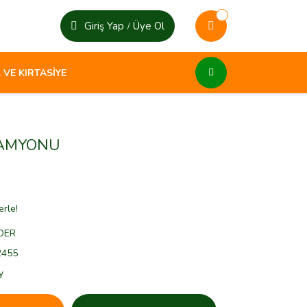
Giriş Yap
Üye Ol
/
 VE KIRTASİYE
KAMYONU
erle!
DER
2455
y