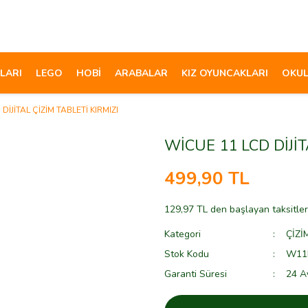
LARI
LEGO
HOBİ
ARABALAR
KIZ OYUNCAKLARI
OKUL
DİJİTAL ÇİZİM TABLETİ KIRMIZI
WİCUE 11 LCD DİJİT
499,90 TL
129,97 TL den başlayan taksitler
Kategori
ÇİZİ
Stok Kodu
W11K
Garanti Süresi
24 A