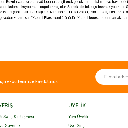
tudur. Beynin yaratıcı olan sağ lobunu geliştirerek çocukların gelişimine ve hayal
de kalemin kaybolması engellenmiş olur. Silmek için tek tuşa basmak yeterlidir. Silme
me işlemi yapılabilir. LCD Dijital Çizim Tableti; LCD Grafik Çizim Tableti, Elektronik 
rçeveden yapılmıştır. "Xiaomi Ekosistemi ürünüdür, Xiaomi logosu bulunmamaktadır.
ve diğer konularda yetersiz gördüğünüz noktaları öneri formunu kullanarak taraf
Bu ürüne ilk yorumu siz yapın!
r.
Yorum Yaz
çin e-bültenimize kaydolunuz.
VERİŞ
ÜYELİK
li Satış Sözleşmesi
Yeni Üyelik
k ve Güvenlik
Üye Girişi