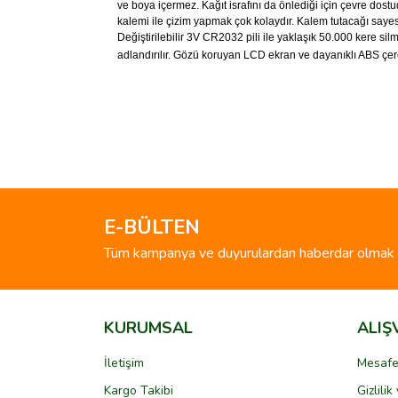
ve boya içermez. Kağıt israfını da önlediği için çevre dos
kalemi ile çizim yapmak çok kolaydır. Kalem tutacağı sayesin
Değiştirilebilir 3V CR2032 pili ile yaklaşık 50.000 kere sil
adlandırılır. Gözü koruyan LCD ekran ve dayanıklı ABS çe
Bu ürünün fiyat bilgisi, resim, ürün açıklamalarında 
Görüş ve önerileriniz için teşekkür ederiz.
Ürün resmi kalitesiz, bozuk veya görüntülenemiyo
Ürün açıklamasında eksik bilgiler bulunuyor.
E-BÜLTEN
Ürün bilgilerinde hatalar bulunuyor.
Tüm kampanya ve duyurulardan haberdar olmak i
Ürün fiyatı diğer sitelerden daha pahalı.
Bu ürüne benzer farklı alternatifler olmalı.
KURUMSAL
ALIŞ
İletişim
Mesafe
Kargo Takibi
Gizlili