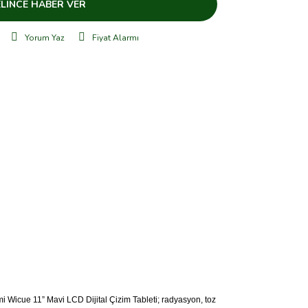
LİNCE HABER VER
Yorum Yaz
Fiyat Alarmı
mi Wicue 11” Mavi LCD Dijital Çizim Tableti; radyasyon, toz