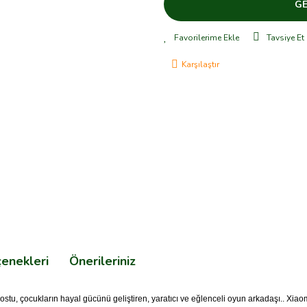
GE
Tavsiye Et
Karşılaştır
çenekleri
Önerileriniz
ostu, çocukların hayal gücünü geliştiren, yaratıcı ve eğlenceli oyun arkadaşı.. Xiao