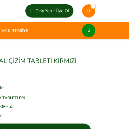
Giriş Yap
Üye Ol
/
 VE KIRTASİYE
AL ÇİZİM TABLETİ KIRMIZI
le!
M TABLETLERİ
IRMIZI
y