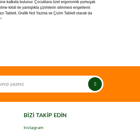
 gücüne katkıda bulunur. Çocuklara özel ergonomik yumuşak
 kilidi ile yanlışlıkla çizimlerin silinmesi engellenir.
Yazı Tableti, Grafik Not Yazma ve Çizim Tableti olarak da
"
ımıza iletebilirsiniz.
BİZİ TAKİP EDİN
Instagram