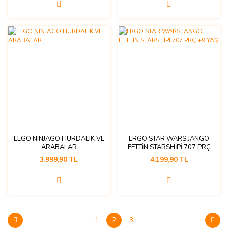
LEGO NINJAGO HURDALIK VE
LRGO STAR WARS JANGO
ARABALAR
FETTİN STARSHİPİ 707 PRÇ
+9 YAŞ
3.999,90 TL
4.199,90 TL
1
2
3