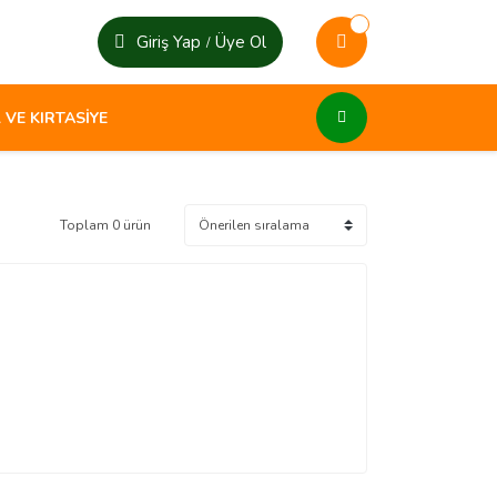
Giriş Yap
Üye Ol
/
 VE KIRTASİYE
Toplam 0 ürün